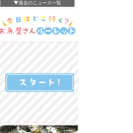
▼過去のニュース一覧
親子五代 釜鶴ひ