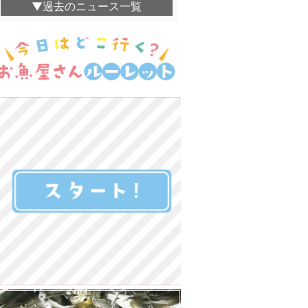
▼過去のニュース一覧
魚光丸-uomits