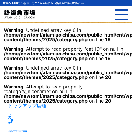
熱海の【美味しいお魚】はここから始まる -熱海魚市場公式サイト-
Warning
: Undefined array key 0 in
/home/newtomi/atamiuoichiba.com/public_html/cnt/w
content/themes/2025/category.php
on line
19
Warning
: Attempt to read property "cat_ID" on null in
/home/newtomi/atamiuoichiba.com/public_html/cnt/w
content/themes/2025/category.php
on line
19
Warning
: Undefined array key 0 in
/home/newtomi/atamiuoichiba.com/public_html/cnt/w
content/themes/2025/category.php
on line
20
Warning
: Attempt to read property
"category_nicename" on null in
/home/newtomi/atamiuoichiba.com/public_html/cnt/w
content/themes/2025/category.php
on line
20
ピックアップ店舗