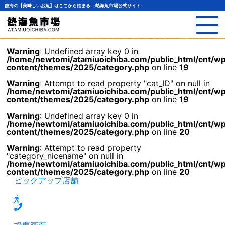
熱海の【美味しいお魚】はここから始まる -熱海魚市場公式サイト-
Warning
: Undefined array key 0 in
/home/newtomi/atamiuoichiba.com/public_html/cnt/w
content/themes/2025/category.php
on line
19
Warning
: Attempt to read property "cat_ID" on null in
/home/newtomi/atamiuoichiba.com/public_html/cnt/w
content/themes/2025/category.php
on line
19
Warning
: Undefined array key 0 in
/home/newtomi/atamiuoichiba.com/public_html/cnt/w
content/themes/2025/category.php
on line
20
Warning
: Attempt to read property
"category_nicename" on null in
/home/newtomi/atamiuoichiba.com/public_html/cnt/w
content/themes/2025/category.php
on line
20
ピックアップ店舗