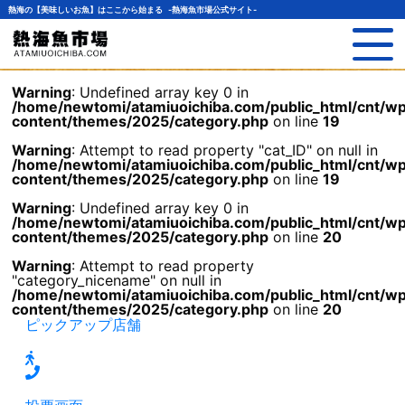
熱海の【美味しいお魚】はここから始まる -熱海魚市場公式サイト-
Warning
: Undefined array key 0 in
/home/newtomi/atamiuoichiba.com/public_html/cnt/w
content/themes/2025/category.php
on line
19
Warning
: Attempt to read property "cat_ID" on null in
/home/newtomi/atamiuoichiba.com/public_html/cnt/w
content/themes/2025/category.php
on line
19
Warning
: Undefined array key 0 in
/home/newtomi/atamiuoichiba.com/public_html/cnt/w
content/themes/2025/category.php
on line
20
Warning
: Attempt to read property
"category_nicename" on null in
/home/newtomi/atamiuoichiba.com/public_html/cnt/w
content/themes/2025/category.php
on line
20
ピックアップ店舗