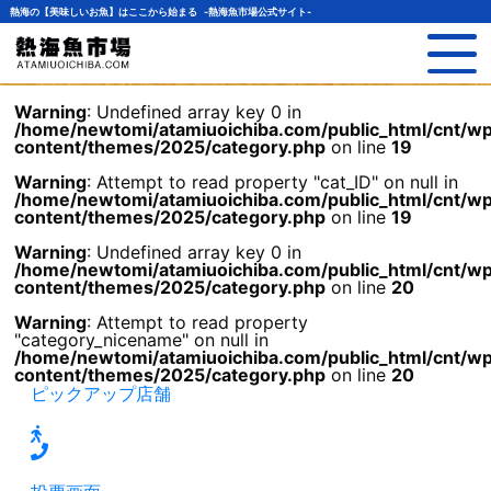
熱海の【美味しいお魚】はここから始まる -熱海魚市場公式サイト-
Warning
: Undefined array key 0 in
/home/newtomi/atamiuoichiba.com/public_html/cnt/w
content/themes/2025/category.php
on line
19
Warning
: Attempt to read property "cat_ID" on null in
/home/newtomi/atamiuoichiba.com/public_html/cnt/w
content/themes/2025/category.php
on line
19
Warning
: Undefined array key 0 in
/home/newtomi/atamiuoichiba.com/public_html/cnt/w
content/themes/2025/category.php
on line
20
Warning
: Attempt to read property
"category_nicename" on null in
/home/newtomi/atamiuoichiba.com/public_html/cnt/w
content/themes/2025/category.php
on line
20
ピックアップ店舗