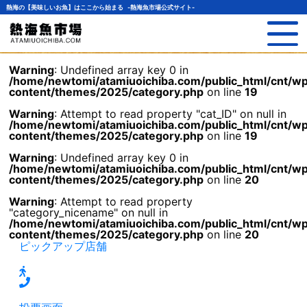
熱海の【美味しいお魚】はここから始まる -熱海魚市場公式サイト-
Warning
: Undefined array key 0 in
/home/newtomi/atamiuoichiba.com/public_html/cnt/w
content/themes/2025/category.php
on line
19
Warning
: Attempt to read property "cat_ID" on null in
/home/newtomi/atamiuoichiba.com/public_html/cnt/w
content/themes/2025/category.php
on line
19
Warning
: Undefined array key 0 in
/home/newtomi/atamiuoichiba.com/public_html/cnt/w
content/themes/2025/category.php
on line
20
Warning
: Attempt to read property
"category_nicename" on null in
/home/newtomi/atamiuoichiba.com/public_html/cnt/w
content/themes/2025/category.php
on line
20
ピックアップ店舗