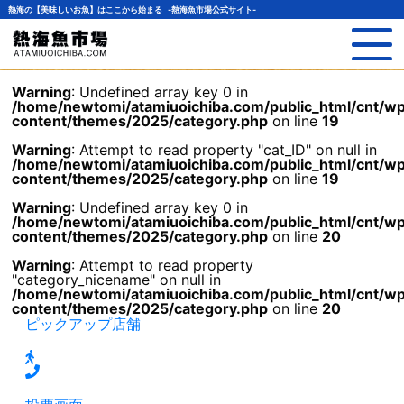
熱海の【美味しいお魚】はここから始まる -熱海魚市場公式サイト-
Warning
: Undefined array key 0 in
/home/newtomi/atamiuoichiba.com/public_html/cnt/w
content/themes/2025/category.php
on line
19
Warning
: Attempt to read property "cat_ID" on null in
/home/newtomi/atamiuoichiba.com/public_html/cnt/w
content/themes/2025/category.php
on line
19
Warning
: Undefined array key 0 in
/home/newtomi/atamiuoichiba.com/public_html/cnt/w
content/themes/2025/category.php
on line
20
Warning
: Attempt to read property
"category_nicename" on null in
/home/newtomi/atamiuoichiba.com/public_html/cnt/w
content/themes/2025/category.php
on line
20
ピックアップ店舗