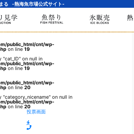
まる -熱海魚市場公式サイト-
m/public_html/cnt/wp-
php
on line
19
 "cat_ID" on null in
m/public_html/cnt/wp-
php
on line
19
m/public_html/cnt/wp-
php
on line
20
y "category_nicename" on null in
m/public_html/cnt/wp-
php
on line
20
投票画面