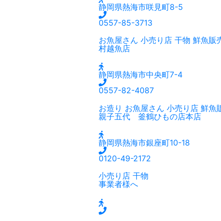
静岡県熱海市咲見町8-5
0557-85-3713
お魚屋さん
小売り店
干物
鮮魚販
村越魚店
静岡県熱海市中央町7-4
0557-82-4087
お造り
お魚屋さん
小売り店
鮮魚
親子五代 釜鶴ひもの店本店
静岡県熱海市銀座町10-18
0120-49-2172
小売り店
干物
事業者様へ