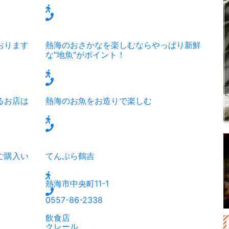
おります
熱海のおさかなを楽しむならやっぱり新鮮
な”地魚”がポイント！
るお店は
熱海のお魚をお造りで楽しむ
ご購入い
てんぷら鶴吉
熱海市中央町11-1
0557-86-2338
飲食店
クレール