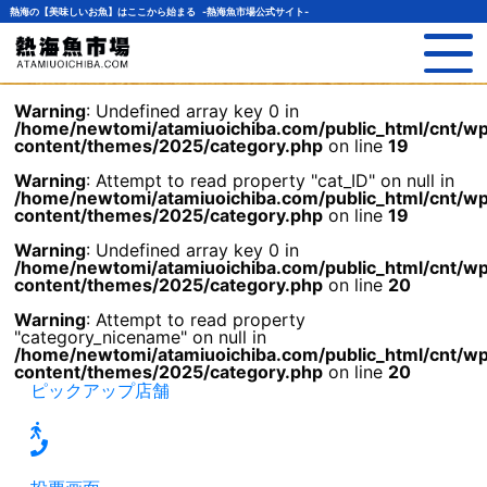
熱海の【美味しいお魚】はここから始まる -熱海魚市場公式サイト-
Warning
: Undefined array key 0 in
/home/newtomi/atamiuoichiba.com/public_html/cnt/w
content/themes/2025/category.php
on line
19
Warning
: Attempt to read property "cat_ID" on null in
/home/newtomi/atamiuoichiba.com/public_html/cnt/w
content/themes/2025/category.php
on line
19
Warning
: Undefined array key 0 in
/home/newtomi/atamiuoichiba.com/public_html/cnt/w
content/themes/2025/category.php
on line
20
Warning
: Attempt to read property
"category_nicename" on null in
/home/newtomi/atamiuoichiba.com/public_html/cnt/w
content/themes/2025/category.php
on line
20
ピックアップ店舗