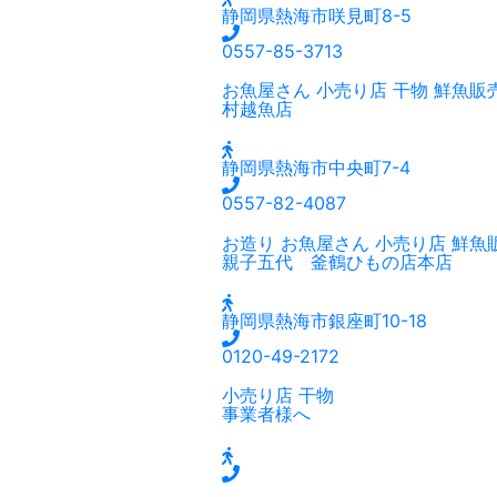
静岡県熱海市咲見町8-5
0557-85-3713
お魚屋さん
小売り店
干物
鮮魚販
村越魚店
静岡県熱海市中央町7-4
0557-82-4087
お造り
お魚屋さん
小売り店
鮮魚
親子五代 釜鶴ひもの店本店
静岡県熱海市銀座町10-18
0120-49-2172
小売り店
干物
事業者様へ