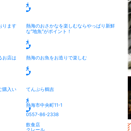
おります
熱海のおさかなを楽しむならやっぱり新鮮
な”地魚”がポイント！
るお店は
熱海のお魚をお造りで楽しむ
ご購入い
てんぷら鶴吉
熱海市中央町11-1
0557-86-2338
飲食店
クレール