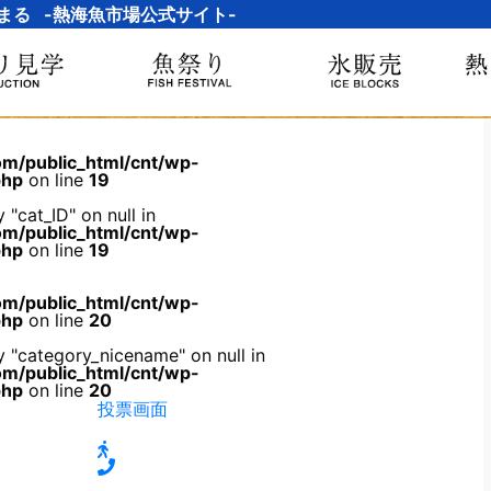
まる -熱海魚市場公式サイト-
m/public_html/cnt/wp-
php
on line
19
 "cat_ID" on null in
m/public_html/cnt/wp-
php
on line
19
m/public_html/cnt/wp-
php
on line
20
y "category_nicename" on null in
m/public_html/cnt/wp-
php
on line
20
投票画面