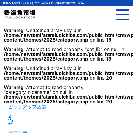
熱海の【美味しいお魚】はここから始まる -熱海魚市場公式サイト-
Warning
: Undefined array key 0 in
/home/newtomi/atamiuoichiba.com/public_html/cnt/w
content/themes/2025/category.php
on line
19
Warning
: Attempt to read property "cat_ID" on null in
/home/newtomi/atamiuoichiba.com/public_html/cnt/w
content/themes/2025/category.php
on line
19
Warning
: Undefined array key 0 in
/home/newtomi/atamiuoichiba.com/public_html/cnt/w
content/themes/2025/category.php
on line
20
Warning
: Attempt to read property
"category_nicename" on null in
/home/newtomi/atamiuoichiba.com/public_html/cnt/w
content/themes/2025/category.php
on line
20
ピックアップ店舗