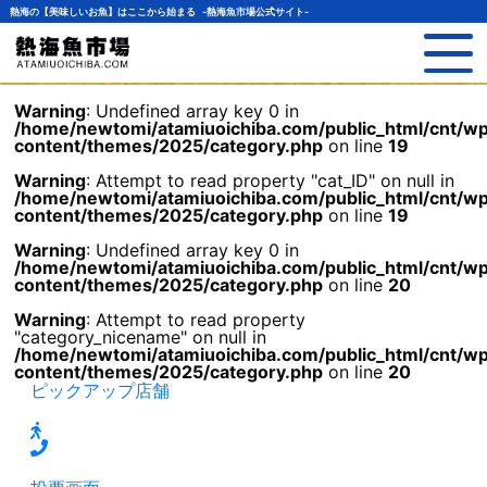
熱海の【美味しいお魚】はここから始まる -熱海魚市場公式サイト-
Warning
: Undefined array key 0 in
/home/newtomi/atamiuoichiba.com/public_html/cnt/w
content/themes/2025/category.php
on line
19
Warning
: Attempt to read property "cat_ID" on null in
/home/newtomi/atamiuoichiba.com/public_html/cnt/w
content/themes/2025/category.php
on line
19
Warning
: Undefined array key 0 in
/home/newtomi/atamiuoichiba.com/public_html/cnt/w
content/themes/2025/category.php
on line
20
Warning
: Attempt to read property
"category_nicename" on null in
/home/newtomi/atamiuoichiba.com/public_html/cnt/w
content/themes/2025/category.php
on line
20
ピックアップ店舗