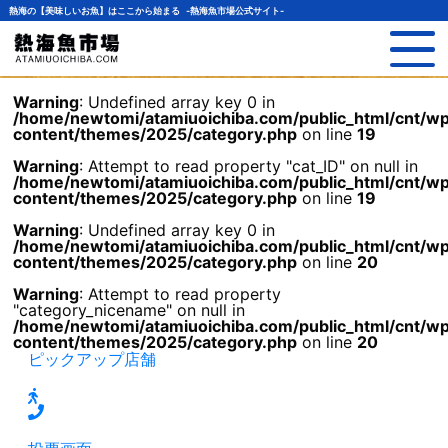
熱海の【美味しいお魚】はここから始まる -熱海魚市場公式サイト-
Warning
: Undefined array key 0 in
/home/newtomi/atamiuoichiba.com/public_html/cnt/w
content/themes/2025/category.php
on line
19
Warning
: Attempt to read property "cat_ID" on null in
/home/newtomi/atamiuoichiba.com/public_html/cnt/w
content/themes/2025/category.php
on line
19
Warning
: Undefined array key 0 in
/home/newtomi/atamiuoichiba.com/public_html/cnt/w
content/themes/2025/category.php
on line
20
Warning
: Attempt to read property
"category_nicename" on null in
/home/newtomi/atamiuoichiba.com/public_html/cnt/w
content/themes/2025/category.php
on line
20
ピックアップ店舗