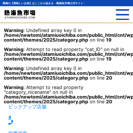
熱海の【美味しいお魚】はここから始まる -熱海魚市場公式サイト-
Warning
: Undefined array key 0 in
/home/newtomi/atamiuoichiba.com/public_html/cnt/w
content/themes/2025/category.php
on line
19
Warning
: Attempt to read property "cat_ID" on null in
/home/newtomi/atamiuoichiba.com/public_html/cnt/w
content/themes/2025/category.php
on line
19
Warning
: Undefined array key 0 in
/home/newtomi/atamiuoichiba.com/public_html/cnt/w
content/themes/2025/category.php
on line
20
Warning
: Attempt to read property
"category_nicename" on null in
/home/newtomi/atamiuoichiba.com/public_html/cnt/w
content/themes/2025/category.php
on line
20
ピックアップ店舗