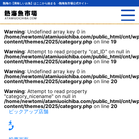
熱海の【美味しいお魚】はここから始まる -熱海魚市場公式サイト-
Warning
: Undefined array key 0 in
/home/newtomi/atamiuoichiba.com/public_html/cnt/w
content/themes/2025/category.php
on line
19
Warning
: Attempt to read property "cat_ID" on null in
/home/newtomi/atamiuoichiba.com/public_html/cnt/w
content/themes/2025/category.php
on line
19
Warning
: Undefined array key 0 in
/home/newtomi/atamiuoichiba.com/public_html/cnt/w
content/themes/2025/category.php
on line
20
Warning
: Attempt to read property
"category_nicename" on null in
/home/newtomi/atamiuoichiba.com/public_html/cnt/w
content/themes/2025/category.php
on line
20
ピックアップ店舗