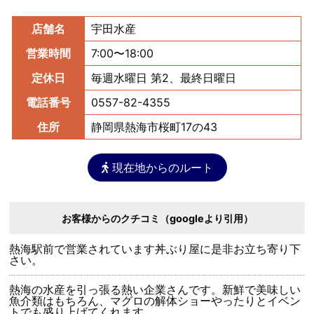
店舗名
宇田水産
営業時間
7:00〜18:00
定休日
毎週水曜日 第2、最終日曜日
電話番号
0557-82-4355
住所
静岡県熱海市桜町17の43
現在地からのルート
お客様からのクチコミ（googleより引用）
熱海駅前で営業されています丼ぶり屋に是非お立ち寄り下
さい。
熱海の水産を引っ張る熱い企業さんです。新鮮で美味しい
魚介類はもちろん、マグロの解体ショーやったりとイベン
トでも盛り上げてくれます。