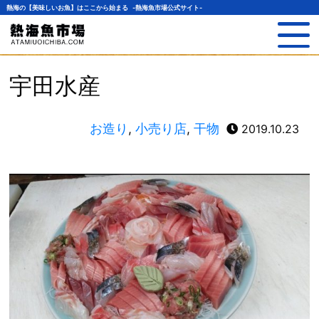
熱海の【美味しいお魚】はここから始まる -熱海魚市場公式サイト-
宇田水産
お造り
,
小売り店
,
干物
2019.10.23