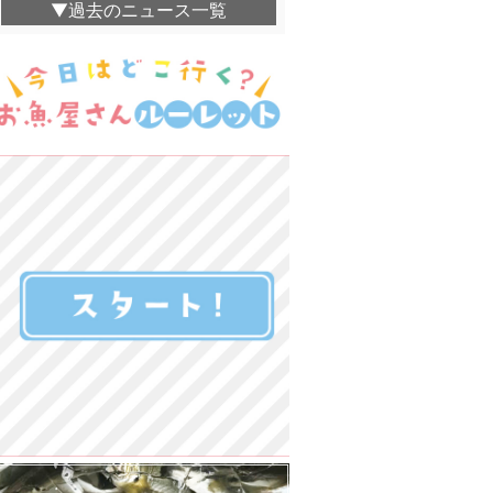
▼過去のニュース一覧
海幸楽膳 