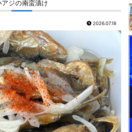
小アジの南蛮漬け
2026.07.18