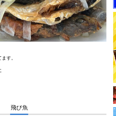
てます。
に
飛び魚