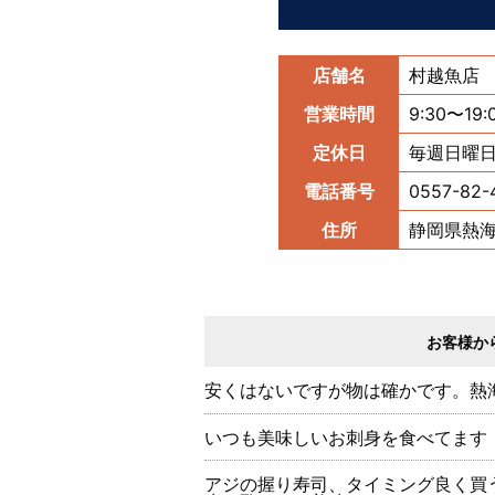
店舗名
村越魚店
営業時間
9:30〜19:
定休日
毎週日曜
電話番号
0557-82-
住所
静岡県熱海
お客様から
安くはないですが物は確かです。熱
いつも美味しいお刺身を食べてます
アジの握り寿司、タイミング良く買