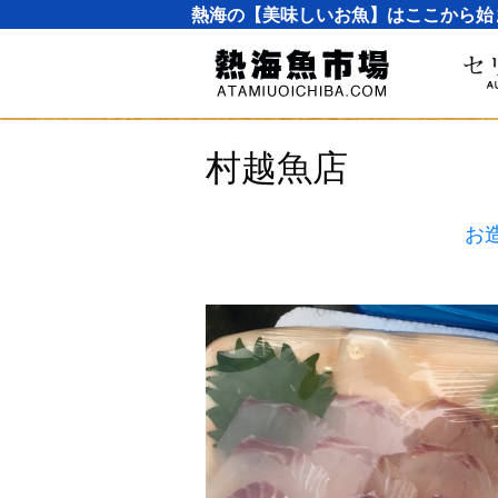
熱海の【美味しいお魚】はここから始
村越魚店
お