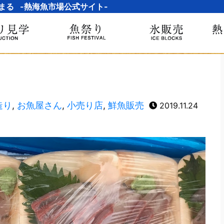
まる -熱海魚市場公式サイト-
造り
,
お魚屋さん
,
小売り店
,
鮮魚販売
2019.11.24